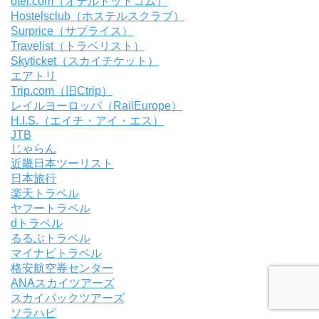
otel.com（オテルドットコム）
Hostelsclub（ホステルスクラブ）
Surprice（サプライス）
Travelist（トラベリスト）
Skyticket（スカイチケット）
エアトリ
Trip.com（旧Ctrip）
レイルヨーロッパ（RailEurope）
H.I.S.（エイチ・アイ・エス）
JTB
じゃらん
近畿日本ツーリスト
日本旅行
楽天トラベル
ヤフートラベル
dトラベル
るるぶトラベル
マイナビトラベル
格安航空券センター
ANAスカイツアーズ
スカイパックツアーズ
ソラハピ