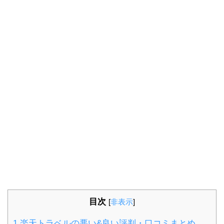
目次
[
非表示
]
1
楽天トラベルの悪い&良い評判・口コミまとめ