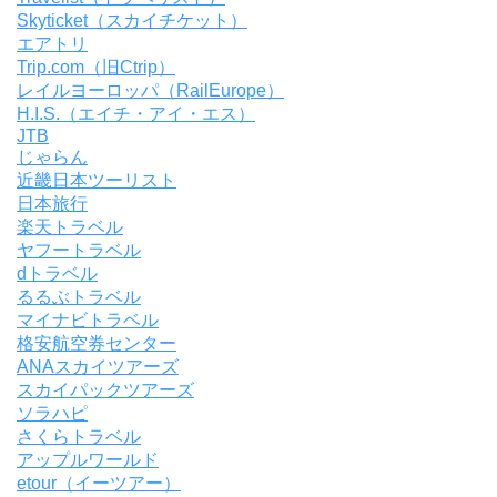
Skyticket（スカイチケット）
エアトリ
Trip.com（旧Ctrip）
レイルヨーロッパ（RailEurope）
H.I.S.（エイチ・アイ・エス）
JTB
じゃらん
近畿日本ツーリスト
日本旅行
楽天トラベル
ヤフートラベル
dトラベル
るるぶトラベル
マイナビトラベル
格安航空券センター
ANAスカイツアーズ
スカイパックツアーズ
ソラハピ
さくらトラベル
アップルワールド
etour（イーツアー）