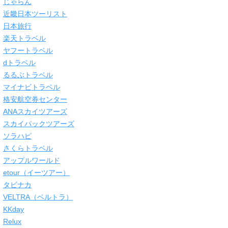
じゃらん
近畿日本ツーリスト
日本旅行
楽天トラベル
ヤフートラベル
dトラベル
るるぶトラベル
マイナビトラベル
格安航空券センター
ANAスカイツアーズ
スカイパックツアーズ
ソラハピ
さくらトラベル
アップルワールド
etour（イーツアー）
タビナカ
VELTRA（ベルトラ）
KKday
Relux