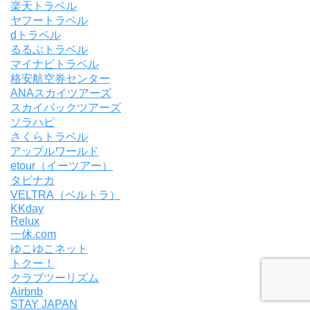
楽天トラベル
ヤフートラベル
dトラベル
るるぶトラベル
マイナビトラベル
格安航空券センター
ANAスカイツアーズ
スカイパックツアーズ
ソラハピ
さくらトラベル
アップルワールド
etour（イーツアー）
タビナカ
VELTRA（ベルトラ）
KKday
Relux
一休.com
ゆこゆこネット
トクー！
クラブツーリズム
Airbnb
STAY JAPAN