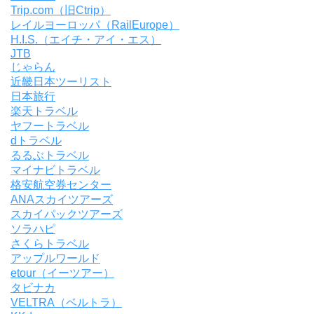
Trip.com（旧Ctrip）
レイルヨーロッパ（RailEurope）
H.I.S.（エイチ・アイ・エス）
JTB
じゃらん
近畿日本ツーリスト
日本旅行
楽天トラベル
ヤフートラベル
dトラベル
るるぶトラベル
マイナビトラベル
格安航空券センター
ANAスカイツアーズ
スカイパックツアーズ
ソラハピ
さくらトラベル
アップルワールド
etour（イーツアー）
タビナカ
VELTRA（ベルトラ）