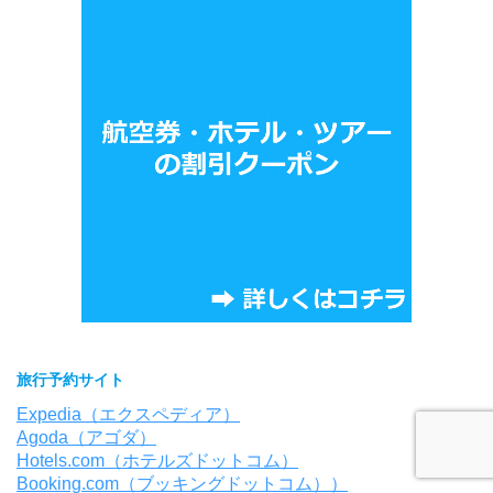
旅行予約サイト
Expedia（エクスペディア）
Agoda（アゴダ）
Hotels.com（ホテルズドットコム）
Booking.com（ブッキングドットコム））