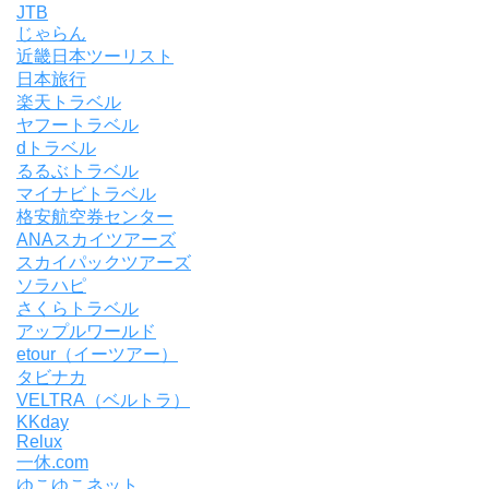
JTB
じゃらん
近畿日本ツーリスト
日本旅行
楽天トラベル
ヤフートラベル
dトラベル
るるぶトラベル
マイナビトラベル
格安航空券センター
ANAスカイツアーズ
スカイパックツアーズ
ソラハピ
さくらトラベル
アップルワールド
etour（イーツアー）
タビナカ
VELTRA（ベルトラ）
KKday
Relux
一休.com
ゆこゆこネット