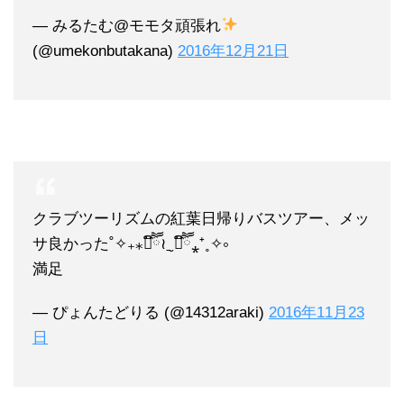
— みるたむ@モモタ頑張れ
(@umekonbutakana)
2016年12月21日
クラブツーリズムの紅葉日帰りバスツアー、メッ
サ良かった˚✧₊⁎❝᷀ົཽ≀ˍ̮ ❝᷀ົཽ⁎⁺˳✧༚
満足
— ぴょんたどりる (@14312araki)
2016年11月23
日